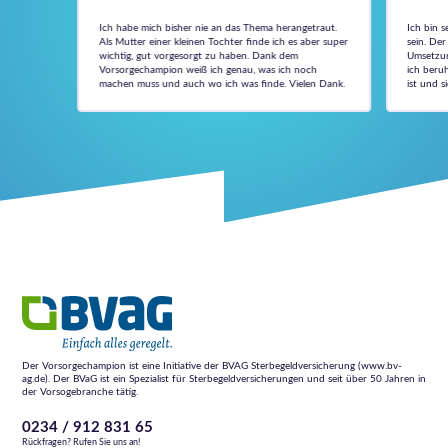
Ich habe mich bisher nie an das Thema herangetraut.
Ich bin 
Als Mutter einer kleinen Tochter finde ich es aber super
sein. De
wichtig, gut vorgesorgt zu haben. Dank dem
Umsetzun
Vorsorgechampion weiß ich genau, was ich noch
ich beruh
machen muss und auch wo ich was finde. Vielen Dank.
ist und 
Der Vorsorgechampion ist eine Initiative der BVAG Sterbegeldversicherung (www.bv-
ag.de). Der BVaG ist ein Spezialist für Sterbegeldversicherungen und seit über 50 Jahren in
der Vorsogebranche tätig.
0234 / 912 831 65
Rückfragen? Rufen Sie uns an!