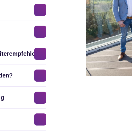
iterempfehlen?
aden?
ng